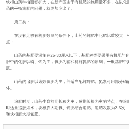
铁棍山药种植面积扩大，在新产区由于有机肥的施用量不多，在以化
药的平衡施肥的问题，就更加突出了。
第二类：
在没有足够有机肥数量的条件下，山药的施肥中化肥比重较大，
点：
山药的基肥要深施在25-30厘米以下，基肥种类要采用有机肥与
肥中的化肥以磷、钾为主，氮肥为辅和稳施氮肥的原则，一般基肥中
胺。
山药的追肥以速效氮肥为主，并适当配施钾肥。氮素可用部分硝
体。
追肥时期，山药生育前期长秧为主，后期长根为主的特点，在追
时适量追肥灌水，块根膨大期氮、钾肥结合追肥。追肥次数为2-3次
和块根膨大期氮肥。