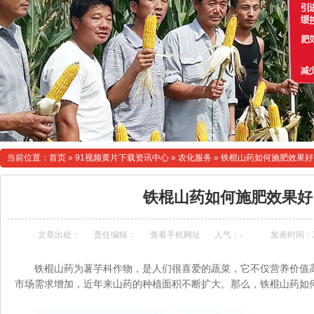
当前位置：
首页
»
91视频黄片下载资讯中心
»
农化服务
»
铁棍山药如何施肥效果好
铁棍山药如何施肥效果好
文章出处：
责任编辑：
查看手机网址
人气：
-
发表时间：202
铁棍山药为薯芋科作物，是人们很喜爱的蔬菜，它不仅营养价值
市场需求增加，近年来山药的种植面积不断扩大。那么，铁棍山药如