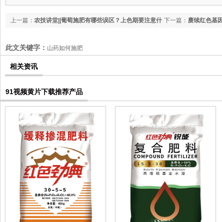
上一篇：
农技讲堂||葡萄施肥有哪些误区？上色期要注意什
下一篇：
赓续红色基
么？
乡种植大户观摩交流
此文关键字：
山药如何施肥
相关资讯
91视频黄片下载推荐产品