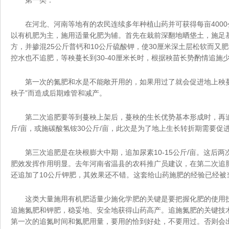
第一类：
在河北、河南等地有的农民连续多年种植山药并可获得每亩400
以有机肥为主，施用适量化肥为辅。首先在栽前深翻地晒垡土，施足
方，并掺混25公斤普钙和10公斤硫酸钾，使30厘米深土层松软而又
控水也不追肥，等秧蔓长到30-40厘米长时，根据秧苗长势酌情追施
第一次的氮肥和水是不能敞开用的，如果用过了就会促进地上秧
秧子”而造成后期难管和减产。
第二次追肥要等到蔓秧上架后，蔓秧的生长优势基本形成时，再追施
斤/亩，或施碳酸氢铵30公斤/亩，此次是为了地上生长转折期需要促
第三次追肥是在块根膨大中期，追加尿素10-15公斤/亩。这后
肥效发挥作用明显。去年河南省温县的农科推广员建议，在第二次追肥
还追加了10公斤钾肥，其效果还不错。这套给山药施肥的经验已
这类大量施用有机肥适量少施化学肥的关键是要把握化肥的使用技
追施氮肥和钾肥，稳妥地、安全地获得山药高产。追施氮肥的关键技
第一次的追氮时间和氮肥用量，要用的恰到好处，不要用过。否则会出